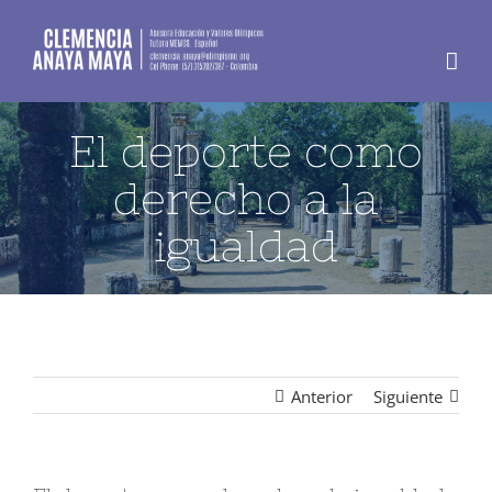
Skip
to
content
El deporte como
derecho a la
igualdad
Anterior
Siguiente